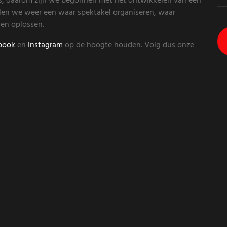
es, daarom zijn we begonnen met het ontwikkelen van een
llen we weer een waar spektakel organiseren, waar
nen oplossen.
book
en
Instagram
op de hoogte houden. Volg dus onze