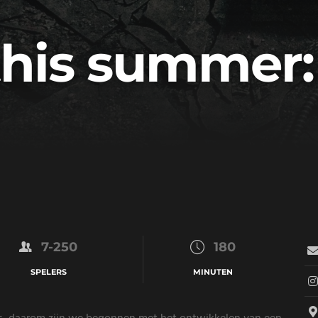
his summer:
7-250
180
SPELERS
MINUTEN